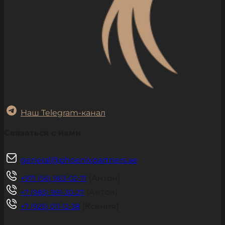
Наш Telegram-канал
Связаться с нами
general@phoenixpartners.ae
(Антон)
+971 (56) 963-02-71
(Антон)
+7 (985) 991-30-27
(Ксения)
+7 (925) 011-12-38