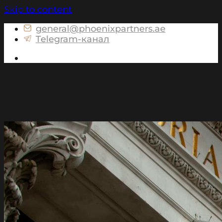
Skip to content
general@phoenixpartners.ae
Telegram-канал
Консультация
О нас
Услуги для России
Налоговое консультирование и
подготовка персональной налоговой
отчетности для частных лиц
Консультирование по вопросам
структурирования активов
Консультирование по вопросам
валютного законодательства для частных
лиц
Консультирование по вопросам
контролируемых иностранных компаний