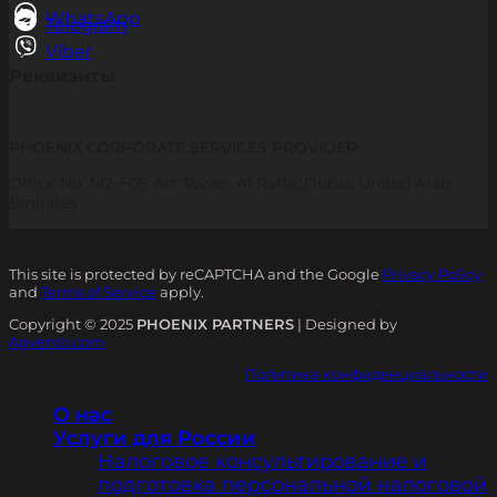
WhatsApp
Telegram
Viber
Реквизиты
PHOENIX CORPORATE SERVICES PROVIDER
Office No. M2-F09 Art Tower, Al Raffa, Dubai, United Arab
Emirates
This site is protected by reCAPTCHA and the Google
Privacy Policy
and
Terms of Service
apply.
Copyright © 2025
PHOENIX PARTNERS
| Designed by
Agvento.com
Политика конфиденциальности
О нас
Услуги для России
Налоговое консультирование и
подготовка персональной налоговой