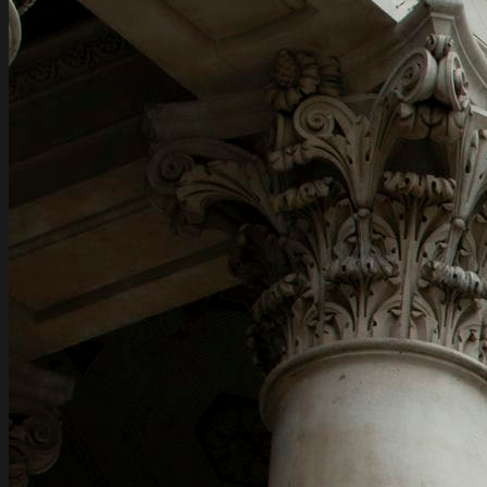
Подготовка портфельных деклараций
для частных лиц
Международные услуги
Структурирование активов для частных
лиц
Международное налоговое
планирование для частных лиц
Сопровождение финансовых операций
Планирование правопреемства и
управление семейным благосостоянием
Пред-иммиграционное планирование
для частных лиц
Новости
Контакты
RU
EN
RU
RU