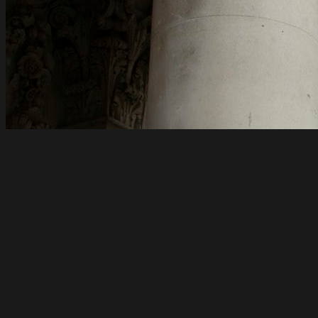
Планирование
правопреемства и
управление семейным
благосостоянием